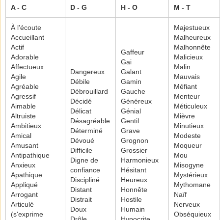
A - C
D - G
H - O
M - T
À l'écoute
Majestueux
Accueillant
Malheureux
Actif
Malhonnête
Gaffeur
Adorable
Malicieux
Gai
Affectueux
Malin
Dangereux
Galant
Agile
Mauvais
Débile
Gamin
Agréable
Méfiant
Débrouillard
Gauche
Agressif
Menteur
Décidé
Généreux
Aimable
Méticuleux
Délicat
Génial
Altruiste
Mièvre
Désagréable
Gentil
Ambitieux
Minutieux
Déterminé
Grave
Amical
Modeste
Dévoué
Grognon
Amusant
Moqueur
Difficile
Grossier
Antipathique
Mou
Digne de
Harmonieux
Anxieux
Misogyne
confiance
Hésitant
Apathique
Mystérieux
Discipliné
Heureux
Appliqué
Mythomane
Distant
Honnête
Arrogant
Naïf
Distrait
Hostile
Articulé
Nerveux
Doux
Humain
(s'exprime
Obséquieux
Drôle
Hypocrite