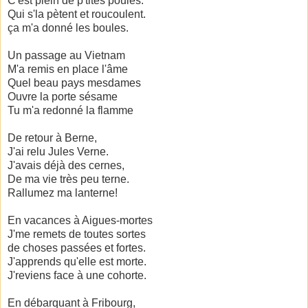
C'est plein de p'tites poules.
Qui s'la pètent et roucoulent.
ça m'a donné les boules.
Un passage au Vietnam
M'a remis en place l'âme
Quel beau pays mesdames
Ouvre la porte sésame
Tu m'a redonné la flamme
De retour à Berne,
J'ai relu Jules Verne.
J'avais déjà des cernes,
De ma vie très peu terne.
Rallumez ma lanterne!
En vacances à Aigues-mortes
J'me remets de toutes sortes
de choses passées et fortes.
J'apprends qu'elle est morte.
J'reviens face à une cohorte.
En débarquant à Fribourg,