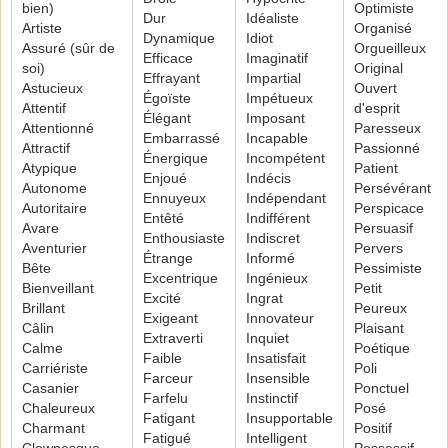
bien)
Optimiste
Dur
Idéaliste
Artiste
Organisé
Dynamique
Idiot
Assuré (sûr de
Orgueilleux
Efficace
Imaginatif
soi)
Original
Effrayant
Impartial
Astucieux
Ouvert
Égoïste
Impétueux
Attentif
d'esprit
Élégant
Imposant
Attentionné
Paresseux
Embarrassé
Incapable
Attractif
Passionné
Énergique
Incompétent
Atypique
Patient
Enjoué
Indécis
Autonome
Persévérant
Ennuyeux
Indépendant
Autoritaire
Perspicace
Entêté
Indifférent
Avare
Persuasif
Enthousiaste
Indiscret
Aventurier
Pervers
Étrange
Informé
Bête
Pessimiste
Excentrique
Ingénieux
Bienveillant
Petit
Excité
Ingrat
Brillant
Peureux
Exigeant
Innovateur
Câlin
Plaisant
Extraverti
Inquiet
Calme
Poétique
Faible
Insatisfait
Carriériste
Poli
Farceur
Insensible
Casanier
Ponctuel
Farfelu
Instinctif
Chaleureux
Posé
Fatigant
Insupportable
Charmant
Positif
Fatigué
Intelligent