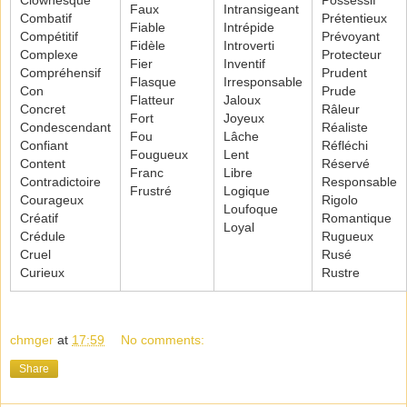
Clownesque
Possessif
Faux
Intransigeant
Combatif
Prétentieux
Fiable
Intrépide
Compétitif
Prévoyant
Fidèle
Introverti
Complexe
Protecteur
Fier
Inventif
Compréhensif
Prudent
Flasque
Irresponsable
Con
Prude
Flatteur
Jaloux
Concret
Râleur
Fort
Joyeux
Condescendant
Réaliste
Fou
Lâche
Confiant
Réfléchi
Fougueux
Lent
Content
Réservé
Franc
Libre
Contradictoire
Responsable
Frustré
Logique
Courageux
Rigolo
Loufoque
Créatif
Romantique
Loyal
Crédule
Rugueux
Cruel
Rusé
Curieux
Rustre
chmger
at
17:59
No comments:
Share