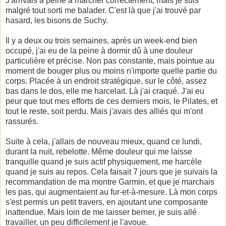
J'arrivais à peine à marcher correctement, mais je suis
malgré tout sorti me balader. C'est là que j'ai trouvé par
hasard, les bisons de Suchy.
Il y a deux ou trois semaines, après un week-end bien
occupé, j'ai eu de la peine à dormir dû à une douleur
particulière et précise. Non pas constante, mais pointue au
moment de bouger plus ou moins n'importe quelle partie du
corps. Placée à un endroit stratégique, sur le côté, assez
bas dans le dos, elle me harcelait. Là j'ai craqué. J'ai eu
peur que tout mes efforts de ces derniers mois, le Pilates, et
tout le reste, soit perdu. Mais j'avais des alliés qui m'ont
rassurés.
Suite à cela, j'allais de nouveau mieux, quand ce lundi,
durant la nuit, rebelotte. Même douleur qui me laisse
tranquille quand je suis actif physiquement, me harcèle
quand je suis au repos. Cela faisait 7 jours que je suivais la
recommandation de ma montre Garmin, et que je marchais
les pas, qui augmentaient au fur-et-à-mesure. Là mon corps
s'est permis un petit travers, en ajoutant une composante
inattendue. Mais loin de me laisser berner, je suis allé
travailler, un peu difficilement je l'avoue.